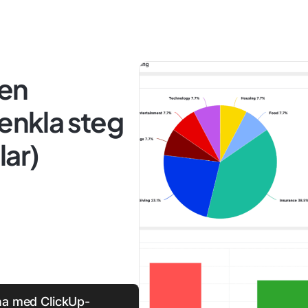
 en
 enkla steg
lar)
rna med ClickUp-