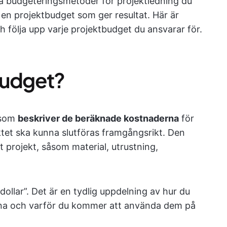
ka budgeteringsmetoder för projektledning du
 en projektbudget som ger resultat. Här är
ch följa upp varje projektbudget du ansvarar för.
budget?
n som
beskriver de beräknade kostnaderna
för
ektet ska kunna slutföras framgångsrikt. Den
t projekt, såsom material, utrustning,
ollar”. Det är en tydlig uppdelning av hur du
na och varför du kommer att använda dem på