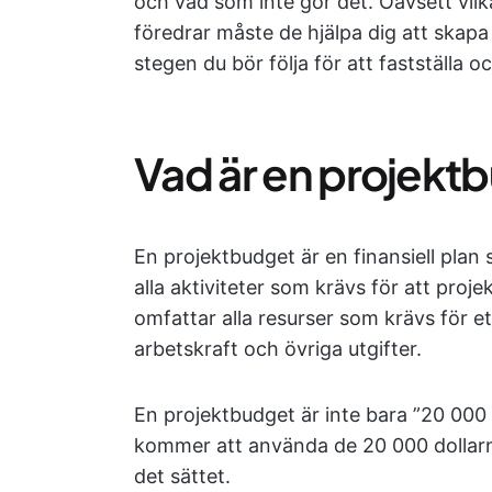
och vad som inte gör det. Oavsett vil
föredrar måste de hjälpa dig att skapa
stegen du bör följa för att fastställa o
Vad är en projekt
En projektbudget är en finansiell pla
alla aktiviteter som krävs för att proj
omfattar alla resurser som krävs för et
arbetskraft och övriga utgifter.
En projektbudget är inte bara ”20 000 d
kommer att använda de 20 000 dollar
det sättet.