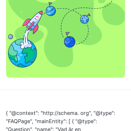
{ "@context": "http://schema. org", "@type":
"FAQPage", "mainEntity": [ { "@type":
"Question", "name": "Vad är en