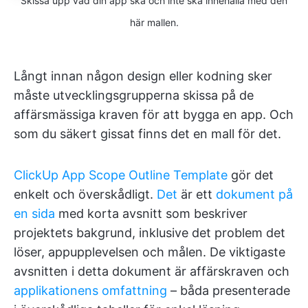
Skissa upp vad din app ska och inte ska innehålla med den
här mallen.
Långt innan någon design eller kodning sker
måste utvecklingsgrupperna skissa på de
affärsmässiga kraven för att bygga en app. Och
som du säkert gissat finns det en mall för det.
ClickUp App Scope Outline Template
gör det
enkelt och överskådligt.
Det
är ett
dokument på
en sida
med korta avsnitt som beskriver
projektets bakgrund, inklusive det problem det
löser, appupplevelsen och målen. De viktigaste
avsnitten i detta dokument är affärskraven och
applikationens omfattning
– båda presenterade