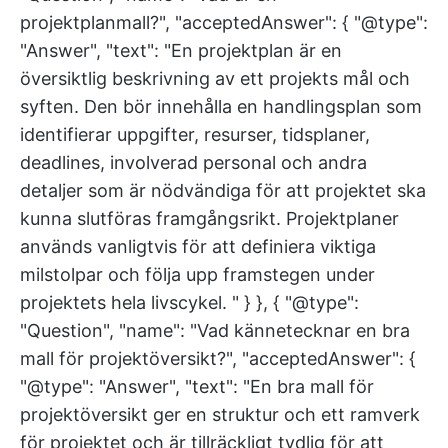
projektplanmall?", "acceptedAnswer": { "@type":
"Answer", "text": "En projektplan är en
översiktlig beskrivning av ett projekts mål och
syften. Den bör innehålla en handlingsplan som
identifierar uppgifter, resurser, tidsplaner,
deadlines, involverad personal och andra
detaljer som är nödvändiga för att projektet ska
kunna slutföras framgångsrikt. Projektplaner
används vanligtvis för att definiera viktiga
milstolpar och följa upp framstegen under
projektets hela livscykel. " } }, { "@type":
"Question", "name": "Vad kännetecknar en bra
mall för projektöversikt?", "acceptedAnswer": {
"@type": "Answer", "text": "En bra mall för
projektöversikt ger en struktur och ett ramverk
för projektet och är tillräckligt tydlig för att