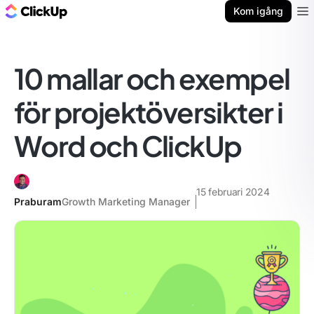
ClickUp-bloggen
Kom igång
Ope
10 mallar och exempel
för projektöversikter i
Word och ClickUp
15 februari 2024
Praburam
Growth Marketing Manager