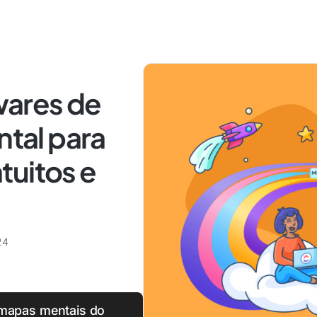
wares de
tal para
tuitos e
24
 mapas mentais do