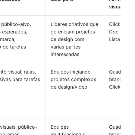
visual
 público-alvo,
Líderes criativos que
ClickUp
s esperados,
gerenciam projetos
Doc,
 marca,
de design com
Lista
o de tarefas
várias partes
interessadas
o visual, raias,
Equipes iniciando
Quadro
sivas para tarefas
projetos complexos
branco
de design/vídeo
ClickUp
visuais, público-
Equipes
Quadro
nogramas,
multifuncionais
branco