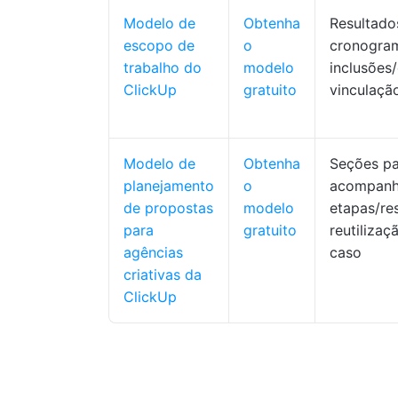
Modelo de
Obtenha
Resultado
escopo de
o
cronogra
trabalho do
modelo
inclusões
ClickUp
gratuito
vinculaçã
Modelo de
Obtenha
Seções pa
planejamento
o
acompanh
de propostas
modelo
etapas/re
para
gratuito
reutiliza
agências
caso
criativas da
ClickUp