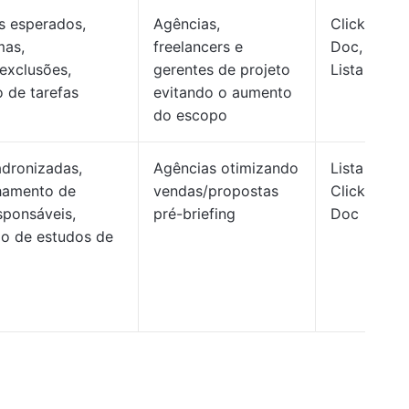
s esperados,
Agências,
ClickUp
mas,
freelancers e
Doc,
/exclusões,
gerentes de projeto
Lista
o de tarefas
evitando o aumento
do escopo
dronizadas,
Agências otimizando
Lista
amento de
vendas/propostas
ClickUp,
sponsáveis,
pré-briefing
Doc
ção de estudos de