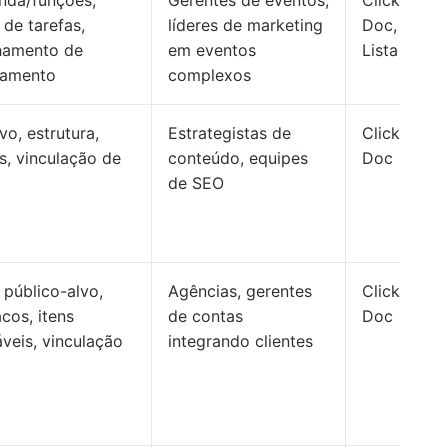
nda/funções,
Gerentes de eventos,
ClickUp
 de tarefas,
líderes de marketing
Doc,
amento de
em eventos
Lista
çamento
complexos
o, estrutura,
Estrategistas de
ClickUp
s, vinculação de
conteúdo, equipes
Doc
de SEO
 público-alvo,
Agências, gerentes
ClickUp
cos, itens
de contas
Doc
veis, vinculação
integrando clientes