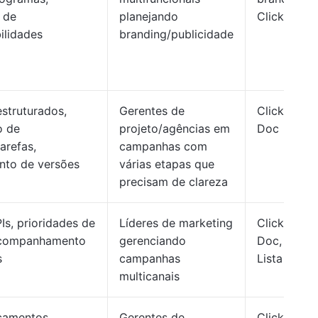
 de
planejando
ClickUp
ilidades
branding/publicidade
estruturados,
Gerentes de
ClickUp
o de
projeto/agências em
Doc
arefas,
campanhas com
nto de versões
várias etapas que
precisam de clareza
Is, prioridades de
Líderes de marketing
ClickUp
 acompanhamento
gerenciando
Doc,
s
campanhas
Lista
multicanais
çamentos,
Gerentes de
ClickUp