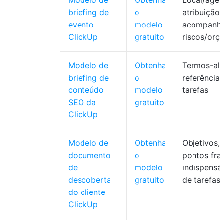
Modelo de
Obtenha
Local/age
briefing de
o
atribuição
evento
modelo
acompanh
ClickUp
gratuito
riscos/or
Modelo de
Obtenha
Termos-alv
briefing de
o
referência
conteúdo
modelo
tarefas
SEO da
gratuito
ClickUp
Modelo de
Obtenha
Objetivos,
documento
o
pontos fra
de
modelo
indispensá
descoberta
gratuito
de tarefas
do cliente
ClickUp