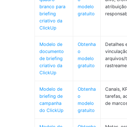
branco para
modelo
atribuição
briefing
gratuito
responsab
criativo da
ClickUp
Modelo de
Obtenha
Detalhes 
documento
o
vinculaçã
de briefing
modelo
arquivos/t
criativo da
gratuito
rastreame
ClickUp
Modelo de
Obtenha
Canais, KP
briefing de
o
tarefas,
campanha
modelo
de marco
do ClickUp
gratuito
Modelo de
Obtenha
Metas, or