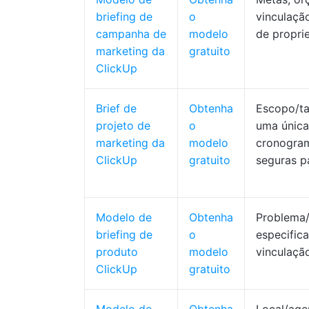
briefing de
o
vinculação
campanha de
modelo
de proprie
marketing da
gratuito
ClickUp
Brief de
Obtenha
Escopo/ta
projeto de
o
uma única
marketing da
modelo
cronogram
ClickUp
gratuito
seguras pa
Modelo de
Obtenha
Problema/
briefing de
o
especific
produto
modelo
vinculaçã
ClickUp
gratuito