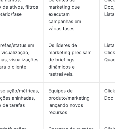
 de ativos, filtros
marketing que
Doc,
tário/fase
executam
Lista
campanhas em
várias fases
refas/status em
Os líderes de
Lista
 visualização,
marketing precisam
ClickUp,
as, visualizações
de briefings
Quadro
ra o cliente
dinâmicos e
rastreáveis.
solução/métricas,
Equipes de
ClickUp
ações aninhadas,
produto/marketing
Doc
o de tarefas
lançando novos
recursos