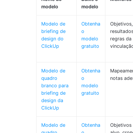
modelo
modelo
Modelo de
Obtenha
Objetivos,
briefing de
o
resultado
design do
modelo
regras da
ClickUp
gratuito
vinculaçã
Modelo de
Obtenha
Mapeament
quadro
o
notas ade
branco para
modelo
briefing de
gratuito
design da
ClickUp
Modelo de
Obtenha
Objetivos 
quadro
o
alvo, cro