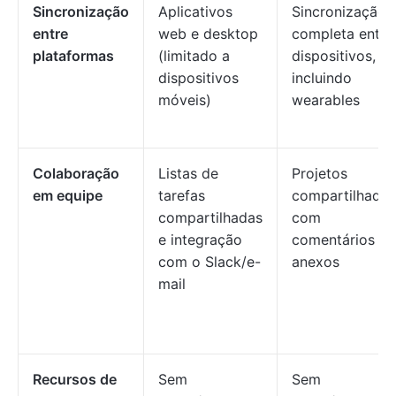
Sincronização
Aplicativos
Sincronização
entre
web e desktop
completa entre
plataformas
(limitado a
dispositivos,
dispositivos
incluindo
móveis)
wearables
Colaboração
Listas de
Projetos
em equipe
tarefas
compartilhado
compartilhadas
com
e integração
comentários e
com o Slack/e-
anexos
mail
Recursos de
Sem
Sem