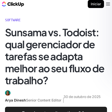
ClickUp Blogue
Iniciar
Ope
SOFTWARE
Sunsama vs. Todoist:
qual gerenciador de
tarefas se adapta
melhor ao seu fluxo de
trabalho?
30 de outubro de 2025
Arya Dinesh
Senior Content Editor