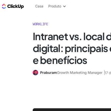
ClickUp Blogue
Casa
Produto
WORKLIFE
Intranet vs. local
digital: principai
e benefícios
Praburam
Growth Marketing Manager
17 