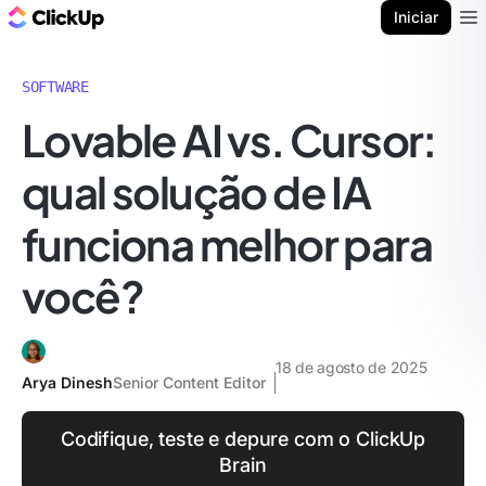
ClickUp Blogue
Iniciar
Ope
SOFTWARE
Lovable AI vs. Cursor:
qual solução de IA
funciona melhor para
você?
18 de agosto de 2025
Arya Dinesh
Senior Content Editor
Codifique, teste e depure com o ClickUp
Brain