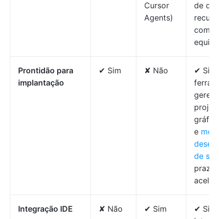
Cursor
de do
Agents)
recurs
comen
equipe
Prontidão para
✔ Sim
✘ Não
✔ Sim
implantação
ferram
geren
projet
gráfic
e
mode
desen
de sof
prazos
aceler
Integração IDE
✘ Não
✔ Sim
✔ Sim