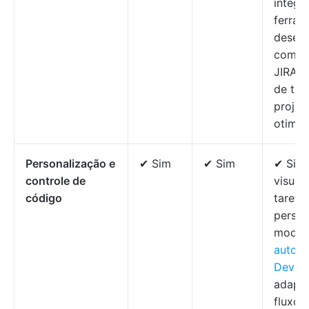
integr
ferram
desen
como 
JIRA p
de tra
projet
otimiz
Personalização e
✔ Sim
✔ Sim
✔ Sim
controle de
visual
código
tarefa
person
model
autom
DevOp
adapta
fluxo 