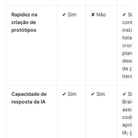
Rapidez na
✔ Sim
✘ Não
✔ Sim
criação de
config
protótipos
instan
listas 
crono
planos
desen
de pro
iteraç
Capacidade de
✔ Sim
✔ Sim
✔ Sim;
resposta da IA
Brain 
assist
codifi
aprimo
IA; ge