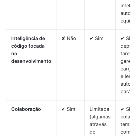
intelig
autom
equipe
Inteligência de
✘ Não
✔ Sim
✔ Sim
código focada
depen
no
tarefas
desenvolvimento
geren
carga 
e lemb
autom
para p
Colaboração
✔ Sim
Limitada
✔ Sim
(algumas
colab
através
tempo 
do
compa