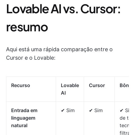
Lovable AI vs. Cursor:
resumo
Aqui está uma rápida comparação entre o
Cursor e o Lovable:
Recurso
Lovable
Cursor
Bônus
AI
Entrada em
✔ Sim
✔ Sim
✔ Sim 
linguagem
de tar
natural
tecnol
filtra