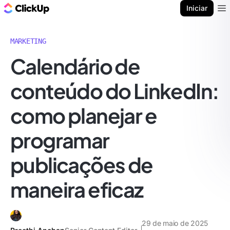
ClickUp Blogue
Iniciar
Ope
MARKETING
Calendário de
conteúdo do LinkedIn:
como planejar e
programar
publicações de
maneira eficaz
29 de maio de 2025