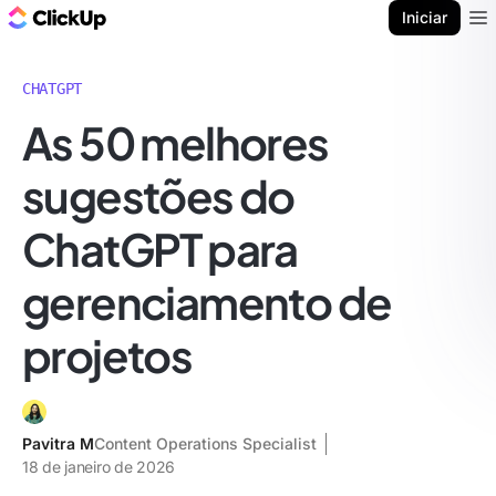
ClickUp Blogue
Iniciar
Ope
CHATGPT
As 50 melhores
sugestões do
ChatGPT para
gerenciamento de
projetos
Pavitra M
Content Operations Specialist
18 de janeiro de 2026