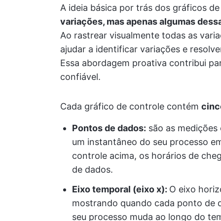
A ideia básica por trás dos gráficos d
variações, mas apenas algumas dessas
Ao rastrear visualmente todas as vari
ajudar a identificar variações e resol
Essa abordagem proativa contribui pa
confiável.
Cada gráfico de controle contém
cinc
Pontos de dados:
são as medições o
um instantâneo do seu processo e
controle acima, os horários de che
de dados.
Eixo temporal (eixo x):
O eixo hori
mostrando quando cada ponto de da
seu processo muda ao longo do te