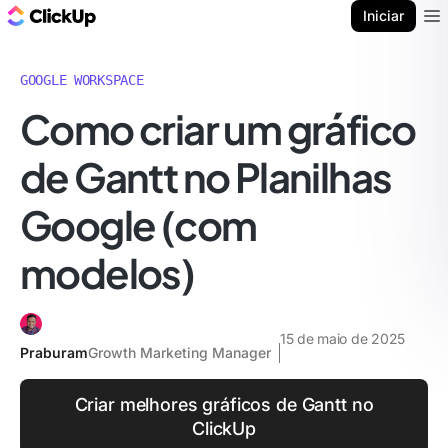
ClickUp Blogue
Iniciar
Ope
GOOGLE WORKSPACE
Como criar um gráfico
de Gantt no Planilhas
Google (com
modelos)
15 de maio de 2025
Praburam
Growth Marketing Manager
Criar melhores gráficos de Gantt no
ClickUp