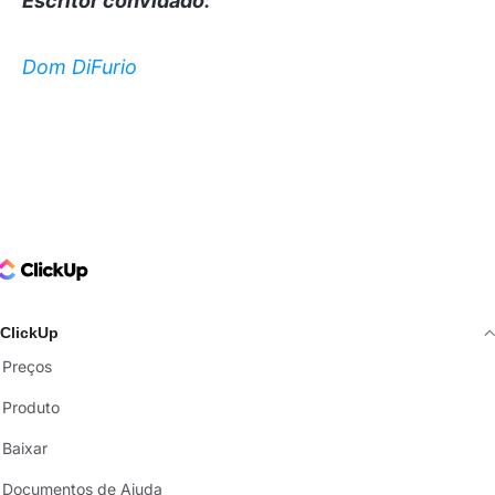
Escritor convidado:
Dom DiFurio
ClickUp Logo
ClickUp
Preços
Produto
Baixar
Documentos de Ajuda