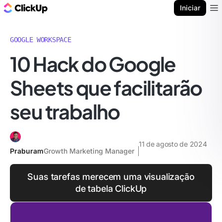
ClickUp Blogue
Iniciar
Ope
GOOGLE WORKSPACE
10 Hack do Google
Sheets que facilitarão
seu trabalho
11 de agosto de 2024
Praburam
Growth Marketing Manager
Suas tarefas merecem uma visualização
de tabela ClickUp