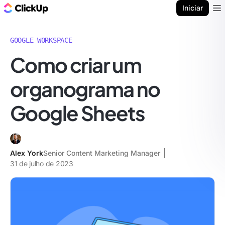
ClickUp Blogue
Iniciar
Ope
GOOGLE WORKSPACE
Como criar um
organograma no
Google Sheets
Alex York
Senior Content Marketing Manager
31 de julho de 2023