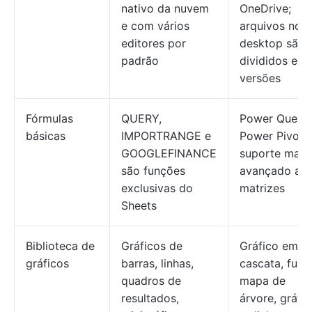
nativo da nuvem
OneDrive;
e com vários
arquivos no
editores por
desktop são
padrão
divididos em
versões
Fórmulas
QUERY,
Power Query,
básicas
IMPORTRANGE e
Power Pivot,
GOOGLEFINANCE
suporte mais
são funções
avançado a
exclusivas do
matrizes
Sheets
Biblioteca de
Gráficos de
Gráfico em
gráficos
barras, linhas,
cascata, funil,
quadros de
mapa de
resultados,
árvore, gráfi