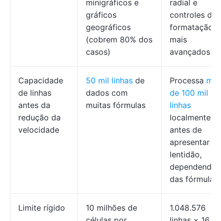
minigráficos e
radial e
gráficos
controles de
geográficos
formatação
(cobrem 80% dos
mais
casos)
avançados
Capacidade
50 mil linhas
de
Processa
mai
de linhas
dados com
de 100 mil
antes da
muitas fórmulas
linhas
redução da
localmente
velocidade
antes de
apresentar
lentidão,
dependendo
das fórmulas
Limite rígido
10 milhões de
1.048.576
células por
linhas × 16.3