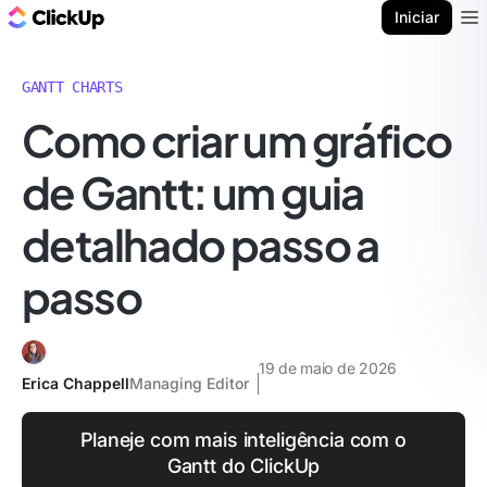
ClickUp Blogue
Iniciar
Ope
GANTT CHARTS
Como criar um gráfico
de Gantt: um guia
detalhado passo a
passo
19 de maio de 2026
Erica Chappell
Managing Editor
Planeje com mais inteligência com o
Gantt do ClickUp