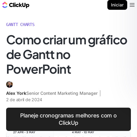
ClickUp Blogue
Iniciar
Ope
GANTT CHARTS
Como criar um gráfico
de Gantt no
PowerPoint
Alex York
Senior Content Marketing Manager
2 de abril de 2024
Planeje cronogramas melhores com o
ClickUp