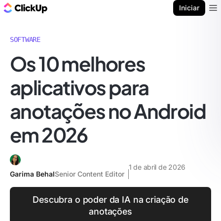
ClickUp Blogue
Iniciar
Ope
SOFTWARE
Os 10 melhores
aplicativos para
anotações no Android
em 2026
1 de abril de 2026
Garima Behal
Senior Content Editor
Descubra o poder da IA na criação de
anotações