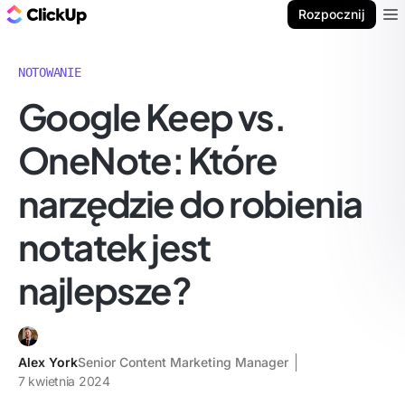
ClickUp Blog
Rozpocznij
Ope
NOTOWANIE
Google Keep vs.
OneNote: Które
narzędzie do robienia
notatek jest
najlepsze?
Alex York
Senior Content Marketing Manager
7 kwietnia 2024