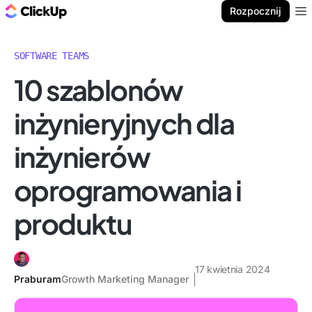
ClickUp Blog
Rozpocznij
Ope
SOFTWARE TEAMS
10 szablonów
inżynieryjnych dla
inżynierów
oprogramowania i
produktu
17 kwietnia 2024
Praburam
Growth Marketing Manager