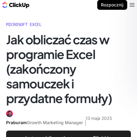
ClickUp Blog
Rozpocznij
Ope
MICROSOFT EXCEL
Jak obliczać czas w
programie Excel
(zakończony
samouczek i
przydatne formuły)
13 maja 2025
Praburam
Growth Marketing Manager