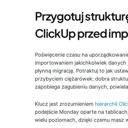
Przygotuj struktu
ClickUp przed im
Poświęcenie czasu na uporządkowani
importowaniem jakichkolwiek danych 
płynną migrację. Potraktuj to jak us
przybyciem ciężarówek: dobra struktu
zapobiega zagubieniu danych, powielani
Klucz jest zrozumieniem
hierarchii Cli
podejście Monday oparte na tablicac
wielu poziomach, dzięki czemu masz w