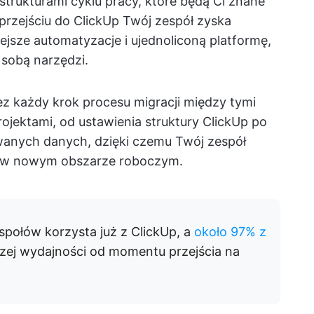
 strukturami cyklu pracy, które będą Ci znane
 przejściu do ClickUp Twój zespół zyska
iejsze automatyzacje i ujednoliconą platformę,
 sobą narzędzi.
z każdy krok procesu migracji między tymi
jektami, od ustawienia struktury ClickUp po
anych danych, dzięki czemu Twój zespół
ę w nowym obszarze roboczym.
społów korzysta już z ClickUp, a
około 97% z
zej wydajności od momentu przejścia na