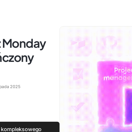
 z Monday
ńczony
topada 2025
go, kompleksowego