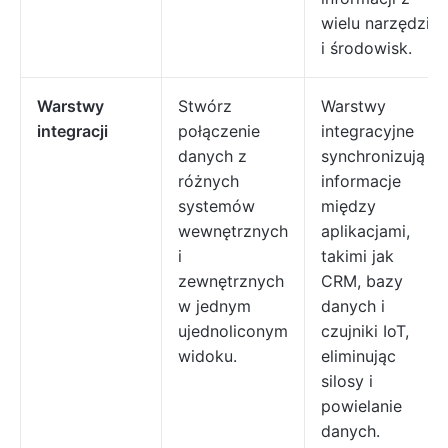
wielu narzędzi
i środowisk.
Warstwy
Stwórz
Warstwy
integracji
połączenie
integracyjne
danych z
synchronizują
różnych
informacje
systemów
między
wewnętrznych
aplikacjami,
i
takimi jak
zewnętrznych
CRM, bazy
w jednym
danych i
ujednoliconym
czujniki IoT,
widoku.
eliminując
silosy i
powielanie
danych.