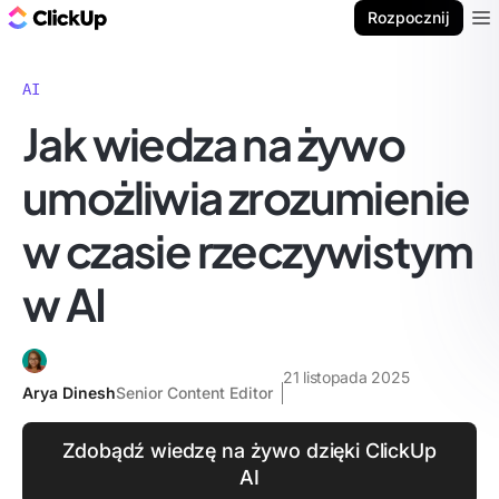
ClickUp Blog
Rozpocznij
Ope
AI
Jak wiedza na żywo
umożliwia zrozumienie
w czasie rzeczywistym
w AI
21 listopada 2025
Arya Dinesh
Senior Content Editor
Zdobądź wiedzę na żywo dzięki ClickUp
AI