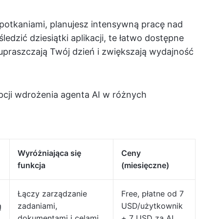
spotkaniami, planujesz intensywną pracę nad
edzić dziesiątki aplikacji, te łatwo dostępne
upraszczają Twój dzień i zwiększają wydajność
opcji wdrożenia agenta AI w różnych
Wyróżniająca się
Ceny
funkcja
(miesięczne)
Łączy zarządzanie
Free, płatne od 7
ą
zadaniami,
USD/użytkownik
dokumentami i celami
+ 7 USD za AI