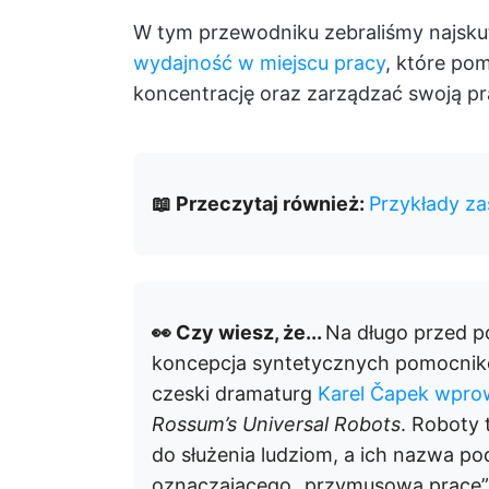
W tym przewodniku zebraliśmy najsku
wydajność w miejscu pracy
, które po
koncentrację oraz zarządzać swoją pra
📖 Przeczytaj również:
Przykłady za
👀 Czy wiesz, że...
Na długo przed po
koncepcja syntetycznych pomocnikó
czeski dramaturg
Karel Čapek wprow
Rossum’s Universal Robots
. Roboty 
do służenia ludziom, a ich nazwa p
oznaczającego „przymusową pracę”