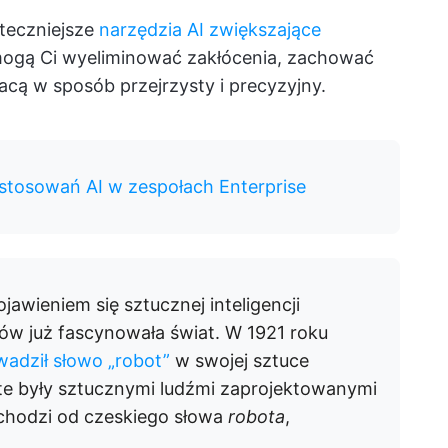
teczniejsze
narzędzia AI zwiększające
mogą Ci wyeliminować zakłócenia, zachować
cą w sposób przejrzysty i precyzyjny.
stosowań AI w zespołach Enterprise
jawieniem się sztucznej inteligencji
w już fascynowała świat. W 1921 roku
adził słowo „robot”
w swojej sztuce
te były sztucznymi ludźmi zaprojektowanymi
ochodzi od czeskiego słowa
robota
,