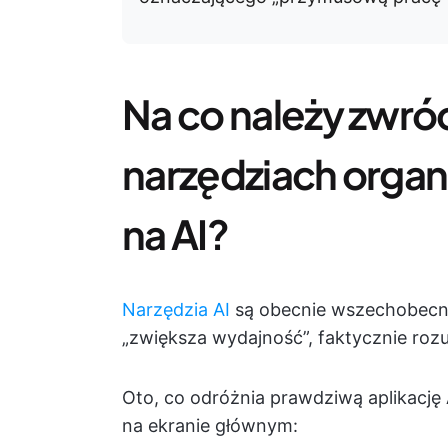
Na co należy zwró
narzędziach organ
na AI?
Narzędzia AI
są obecnie wszechobecne,
„zwiększa wydajność”, faktycznie roz
Oto, co odróżnia prawdziwą aplikację 
na ekranie głównym: