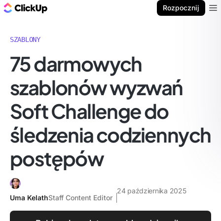
ClickUp Blog
Rozpocznij
Ope
SZABLONY
75 darmowych
szablonów wyzwań
Soft Challenge do
śledzenia codziennych
postępów
24 października 2025
Uma Kelath
Staff Content Editor