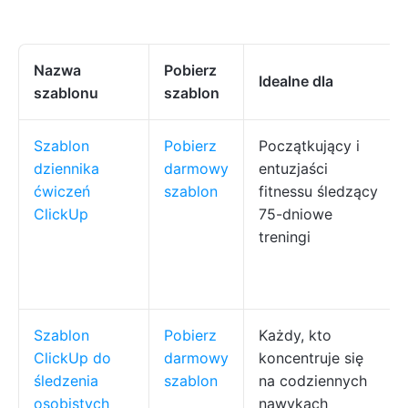
Nazwa
Pobierz
Idealne dla
szablonu
szablon
Szablon
Pobierz
Początkujący i
dziennika
darmowy
entuzjaści
ćwiczeń
szablon
fitnessu śledzący
ClickUp
75-dniowe
treningi
Szablon
Pobierz
Każdy, kto
ClickUp do
darmowy
koncentruje się
śledzenia
szablon
na codziennych
osobistych
nawykach