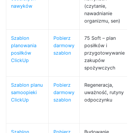
nawyków
(czytanie,
nawadnianie
organizmu, sen)
Szablon
Pobierz
75 Soft – plan
planowania
darmowy
posiłków i
posiłków
szablon
przygotowywanie
ClickUp
zakupów
spożywczych
Szablon planu
Pobierz
Regeneracja,
samoopieki
darmowy
uważność, rutyny
ClickUp
szablon
odpoczynku
Szablon
Pobierz
Budowanie