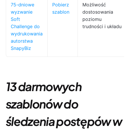
75-dniowe
Pobierz
Możliwość
wyzwanie
szablon
dostosowania
Soft
poziomu
Challenge do
trudności i układu
wydrukowania
autorstwa
SnapyBiz
13 darmowych
szablonów do
śledzenia postępów w