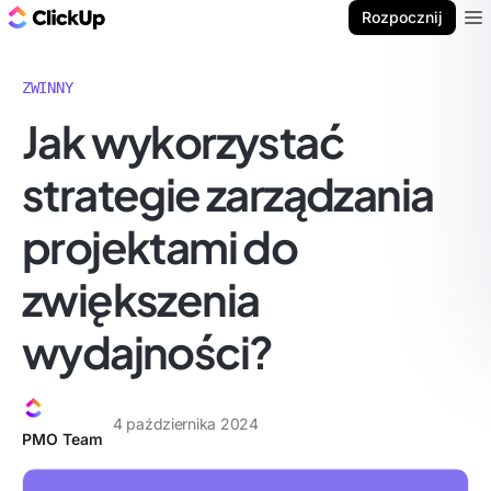
ClickUp Blog
Rozpocznij
Ope
ZWINNY
Jak wykorzystać
strategie zarządzania
projektami do
zwiększenia
wydajności?
4 października 2024
PMO Team