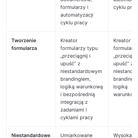
formularzy i
cyklu prac
automatyzacji
cyklu pracy
Tworzenie
Kreator
Kreator
formularza
formularzy typu
formularz
„przeciągnij i
„przeciągni
upuść” z
upuść” z
niestandardowym
niestand
brandingiem,
brandingie
logiką warunkową
logiką
i bezpośrednią
warunkow
integracją z
zadaniami i
cyklami pracy
Niestandardowe
Umiarkowane
Wysoka