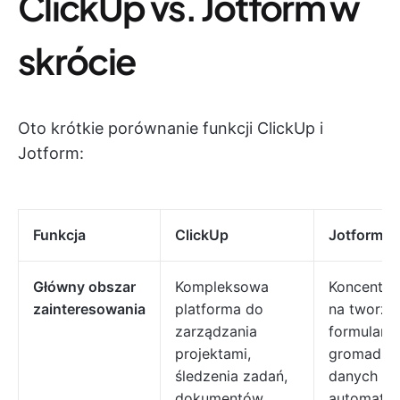
ClickUp vs. Jotform w
skrócie
Oto krótkie porównanie funkcji ClickUp i
Jotform:
Funkcja
ClickUp
Jotform
Główny obszar
Kompleksowa
Koncentruj
zainteresowania
platforma do
na tworze
zarządzania
formularzy
projektami,
gromadze
śledzenia zadań,
danych i
dokumentów,
automatyz