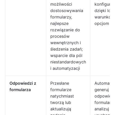
możliwości
konfiguro
dostosowywania
dzięki log
formularzy,
warunkowe
najlepsze
opcjom int
rozwiązanie do
procesów
wewnętrznych i
śledzenia zadań;
wsparcie dla pól
niestandardowych
i automatyzacji
Odpowiedzi z
Przesłane
Automatyc
formularza
formularze
generuj
natychmiast
odpowied
tworzą lub
formularza
aktualizują
analizuj d