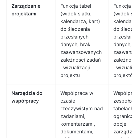
Zarządzanie
Funkcja tabel
Funkcja ta
projektami
(widok siatki,
(widok siat
kalendarza, kart)
kalendarza
do śledzenia
do śledzen
przesłanych
przesłany
danych, brak
danych, b
zaawansowanych
zaawanso
zależności zadań
zależnośc
i wizualizacji
i wizualiza
projektu
projektów
Narzędzia do
Współpraca w
Współpra
współpracy
czasie
zespołow
rzeczywistym nad
tabelach,
zadaniami,
ograniczo
komentarzami,
opcje
dokumentami,
zarządzan