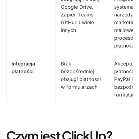
Google Drive,
systemam
Zapier, Teams,
narzędzia
GitHub i wiele
marketing
innych
mailowego
procesora
płatności
Integracja
Brak
Akceptuj
płatności
bezpośredniej
płatności 
obsługi płatności
PayPal i S
w formularzach
bezpośred
formularz
Czym jest ClickUp?