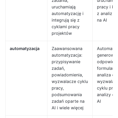
zadania,
uruchamiaj
uruchamiają
pracy i ko
automatyzację i
z analiz o
integrują się z
na AI
cyklami pracy
projektów
automatyzacja
Zaawansowana
Automaty
automatyzacja:
generowan
przypisywanie
odpowied
zadań,
formularza
powiadomienia,
analiza da
wyzwalacze cyklu
wyzwalac
pracy,
cyklu prac
podsumowania
analizy op
zadań oparte na
AI
AI i wiele więcej