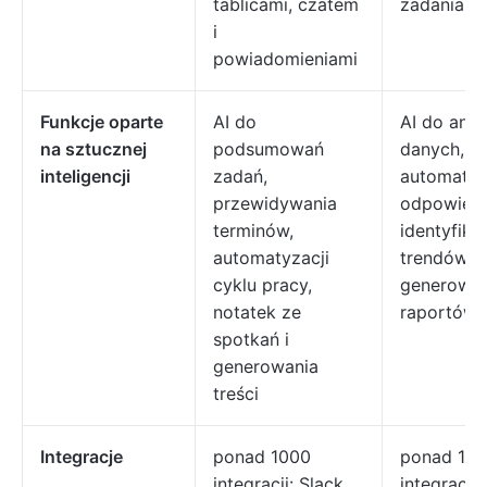
tablicami, czatem
zadaniami
i
powiadomieniami
Funkcje oparte
AI do
AI do anal
na sztucznej
podsumowań
danych,
inteligencji
zadań,
automaty
przewidywania
odpowiedz
terminów,
identyfikac
automatyzacji
trendów i
cyklu pracy,
generowan
notatek ze
raportów
spotkań i
generowania
treści
Integracje
ponad 1000
ponad 150
integracji: Slack,
integracji 