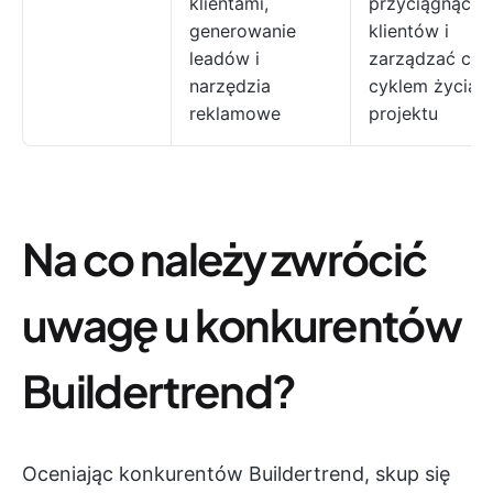
klientami,
przyciągnąć
generowanie
klientów i
leadów i
zarządzać cał
narzędzia
cyklem życia
reklamowe
projektu
Na co należy zwrócić
uwagę u konkurentów
Buildertrend?
Oceniając konkurentów Buildertrend, skup się