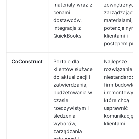
materiały wraz z
zewnętrznych
cenami
zarządzającyc
dostawców,
materiałami,
integracja z
potencjalnymi
QuickBooks
klientami i
postępem pra
CoConstruct
Portale dla
Najlepsze
klientów służące
rozwiązanie dl
do aktualizacji i
niestandardow
zatwierdzania,
firm budowlan
budżetowania w
i remontowych
czasie
które chcą
rzeczywistym i
usprawnić
śledzenia
komunikację z
wyborów,
klientami
zarządzania