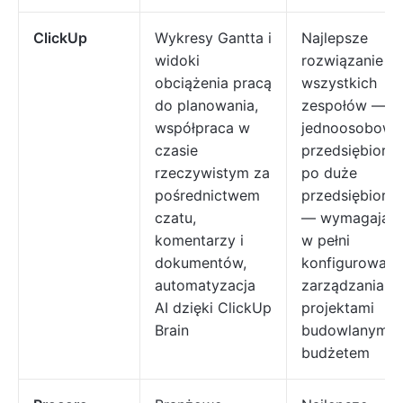
ClickUp
Wykresy Gantta i
Najlepsze
widoki
rozwiązanie dl
obciążenia pracą
wszystkich
do planowania,
zespołów — o
współpraca w
jednoosobowy
czasie
przedsiębiorc
rzeczywistym za
po duże
pośrednictwem
przedsiębiors
czatu,
— wymagając
komentarzy i
w pełni
dokumentów,
konfigurowaln
automatyzacja
zarządzania
AI dzięki ClickUp
projektami
Brain
budowlanymi i
budżetem