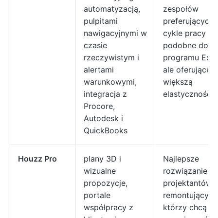
automatyzacją,
zespołów
pulpitami
preferujących
nawigacyjnymi w
cykle pracy
czasie
podobne do
rzeczywistym i
programu Exce
alertami
ale oferujące
warunkowymi,
większą
integracja z
elastyczność
Procore,
Autodesk i
QuickBooks
Houzz Pro
plany 3D i
Najlepsze
wizualne
rozwiązanie dl
propozycje,
projektantów i
portale
remontujących
współpracy z
którzy chcą