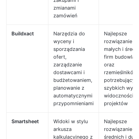
zakupami i
zmianami
zamówień
Buildxact
Narzędzia do
Najlepsze
wyceny i
rozwiązanie dl
sporządzania
małych i średn
ofert,
firm budowlan
zarządzanie
oraz
dostawcami i
rzemieślników
budżetowaniem,
potrzebującyc
planowanie z
szybkich wyce
automatycznymi
widoczności
przypomnieniami
projektów
Smartsheet
Widoki w stylu
Najlepsze
arkusza
rozwiązanie dl
kalkulacyjnego z
średnich i duż