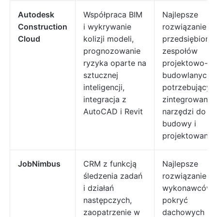
Autodesk
Współpraca BIM
Najlepsze
Construction
i wykrywanie
rozwiązanie dl
Cloud
kolizji modeli,
przedsiębiorst
prognozowanie
zespołów
ryzyka oparte na
projektowo-
sztucznej
budowlanych
inteligencji,
potrzebującyc
integracja z
zintegrowanyc
AutoCAD i Revit
narzędzi do
budowy i
projektowania
JobNimbus
CRM z funkcją
Najlepsze
śledzenia zadań
rozwiązanie dl
i działań
wykonawców
następczych,
pokryć
zaopatrzenie w
dachowych i p