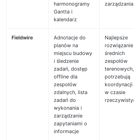
harmonogramy
zarządzania
Gantta i
kalendarz
Fieldwire
Adnotacje do
Najlepsze
planów na
rozwiązanie dl
miejscu budowy
średnich
i śledzenie
zespołów
zadań, dostęp
terenowych, k
offline dla
potrzebują
zespołów
koordynacji pr
zdalnych, lista
w czasie
zadań do
rzeczywistym
wykonania i
zarządzanie
zapytaniami o
informacje