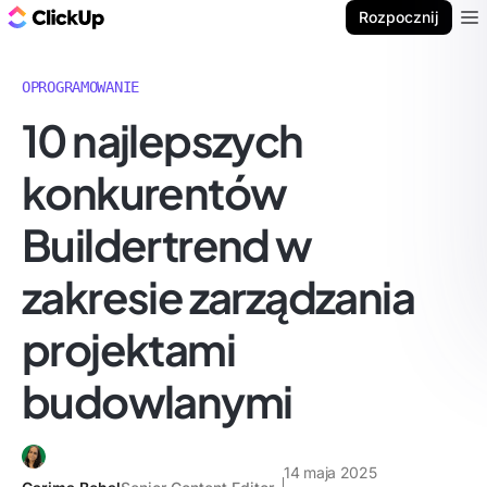
ClickUp Blog
Rozpocznij
Ope
OPROGRAMOWANIE
10 najlepszych
konkurentów
Buildertrend w
zakresie zarządzania
projektami
budowlanymi
14 maja 2025