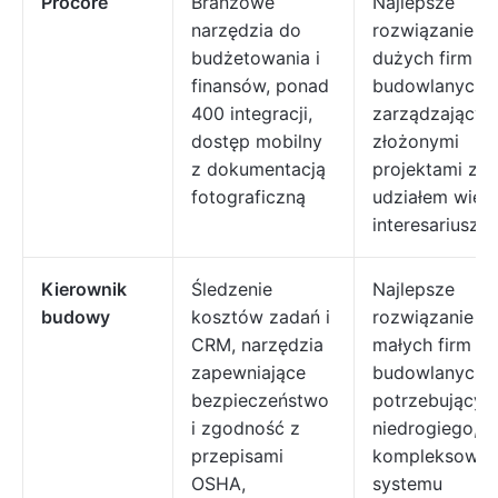
Procore
Branżowe
Najlepsze
narzędzia do
rozwiązanie dl
budżetowania i
dużych firm
finansów, ponad
budowlanych
400 integracji,
zarządzającyc
dostęp mobilny
złożonymi
z dokumentacją
projektami z
fotograficzną
udziałem wielu
interesariuszy
Kierownik
Śledzenie
Najlepsze
budowy
kosztów zadań i
rozwiązanie dl
CRM, narzędzia
małych firm
zapewniające
budowlanych
bezpieczeństwo
potrzebującyc
i zgodność z
niedrogiego,
przepisami
kompleksowe
OSHA,
systemu