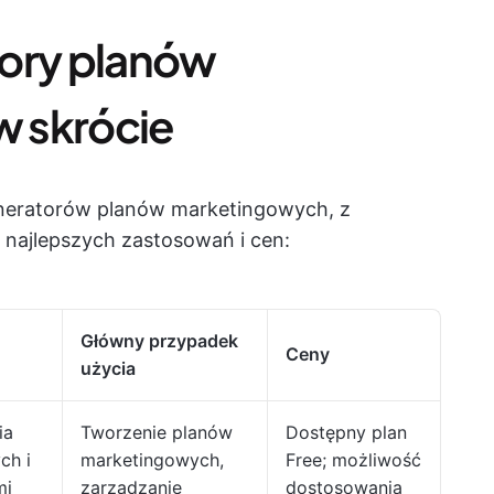
tory planów
 skrócie
generatorów planów marketingowych, z
 najlepszych zastosowań i cen:
Główny przypadek
Ceny
użycia
ia
Tworzenie planów
Dostępny plan
ch i
marketingowych,
Free; możliwość
mi
zarządzanie
dostosowania