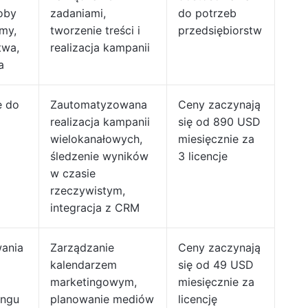
oby
zadaniami,
do potrzeb
rmy,
tworzenie treści i
przedsiębiorstw
twa,
realizacja kampanii
a
e do
Zautomatyzowana
Ceny zaczynają
realizacja kampanii
się od 890 USD
wielokanałowych,
miesięcznie za
śledzenie wyników
3 licencje
w czasie
rzeczywistym,
integracja z CRM
wania
Zarządzanie
Ceny zaczynają
kalendarzem
się od 49 USD
marketingowym,
miesięcznie za
ingu
planowanie mediów
licencję