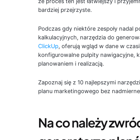
że proces ten jest łatwiejszy i przyjem
bardziej przejrzyste.
Podczas gdy niektóre zespoły nadal p
kalkulacyjnych, narzędzia do generow
ClickUp
, oferują wgląd w dane w cza
konfigurowalne pulpity nawigacyjne, k
planowaniem i realizacją.
Zapoznaj się z 10 najlepszymi narzęd
planu marketingowego bez nadmierneg
Na co należy zwró