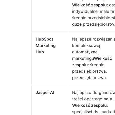
Wielkość zespołu
: os
indywidualne, małe fi
średnie przedsiębiors
duże przedsiębiorstw
HubSpot
Najlepsze rozwiązani
Marketing
kompleksowej
Hub
automatyzacji
marketingu
Wielkość
zespołu
: średnie
przedsiębiorstwa,
przedsiębiorstwa
Jasper AI
Najlepsze do genero
treści opartego na AI
Wielkość zespołu
:
specjaliści ds. market