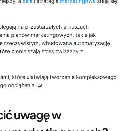
niejszy, a
cele
i strategia
marketingowa
stają się
olegają na przestarzałych arkuszach
ania planów marketingowych, takie jak
sie rzeczywistym, wbudowaną automatyzację i
tóre zmniejszają stres związany z
ziami, które ułatwiają tworzenie kompleksowego
o obciążenia. 🧩
cić uwagę w