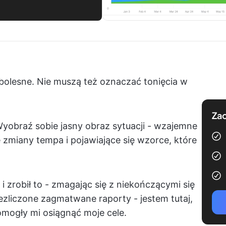
 bolesne. Nie muszą też oznaczać tonięcia w
Zac
yobraź sobie jasny obraz sytuacji - wzajemne
 zmiany tempa i pojawiające się wzorce, które
 i zrobił to - zmagając się z niekończącymi się
iezliczone zagmatwane raporty - jestem tutaj,
pomogły mi osiągnąć moje cele.