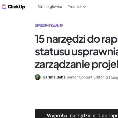
ClickUp Blog
Strona główna
Produkt
OPROGRAMOWANIE
15 narzędzi do ra
statusu usprawni
zarządzanie proj
Garima Behal
Senior Content Editor
21 lut
Wypróbuj narzędzie nr 1 do rapo