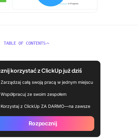
TABLE OF CONTENTS
znij korzystać z ClickUp już dziś
Zarządzaj całą swoją pracą w jednym miejscu
Współpracuj ze swoim zespołem
Korzystaj z ClickUp ZA DARMO—na zawsze
Rozpocznij