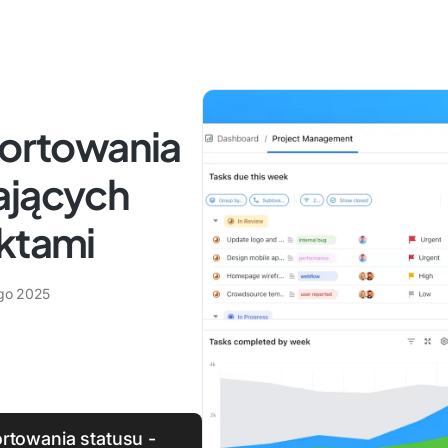
portowania
ających
ektami
ego 2025
rtowania statusu -