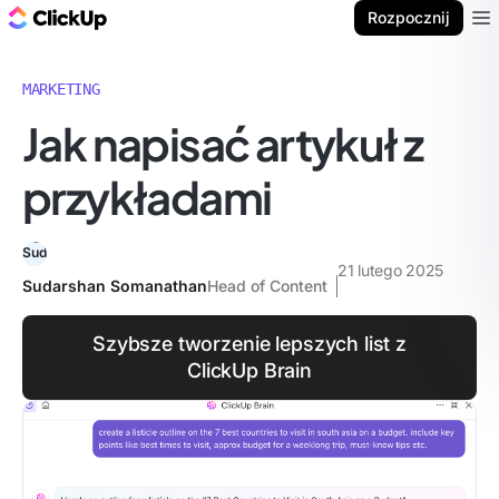
ClickUp Blog
Rozpocznij
Ope
MARKETING
Jak napisać artykuł z
przykładami
21 lutego 2025
Sudarshan Somanathan
Head of Content
Szybsze tworzenie lepszych list z
ClickUp Brain