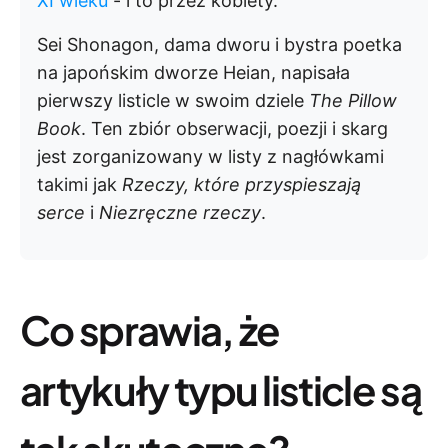
XI wieku
- i to przez kobiety.
Sei Shonagon, dama dworu i bystra poetka
na japońskim dworze Heian, napisała
pierwszy listicle w swoim dziele
The Pillow
Book
. Ten zbiór obserwacji, poezji i skarg
jest zorganizowany w listy z nagłówkami
takimi jak
Rzeczy, które przyspieszają
serce
i
Niezręczne rzeczy
.
Co sprawia, że
artykuły typu listicle są