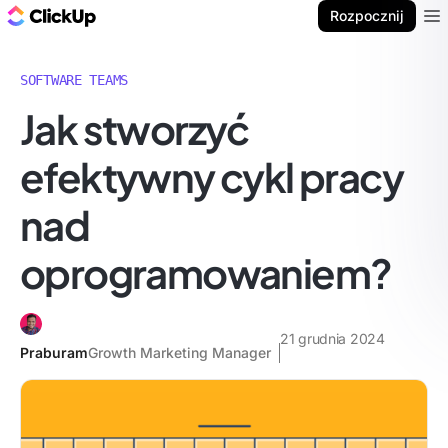
ClickUp Blog
Rozpocznij
Ope
SOFTWARE TEAMS
Jak stworzyć
efektywny cykl pracy
nad
oprogramowaniem?
21 grudnia 2024
Praburam
Growth Marketing Manager