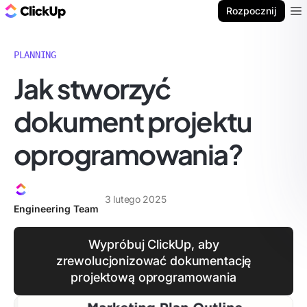
ClickUp Blog
Rozpocznij
Ope
PLANNING
Jak stworzyć
dokument projektu
oprogramowania?
3 lutego 2025
Engineering Team
Wypróbuj ClickUp, aby
zrewolucjonizować dokumentację
projektową oprogramowania