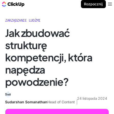
ClickUp Blog
Rozpocznij
Ope
ZARZĄDZANIE LUDŹMI
Jak zbudować
strukturę
kompetencji, która
napędza
powodzenie?
24 listopada 2024
Sudarshan Somanathan
Head of Content