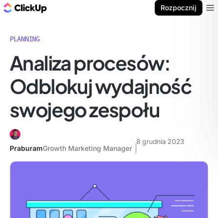
ClickUp Blog
Rozpocznij
Ope
PLANNING
Analiza procesów:
Odblokuj wydajność
swojego zespołu
8 grudnia 2023
Praburam
Growth Marketing Manager