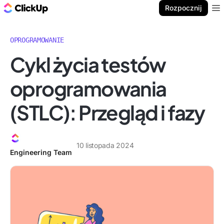
ClickUp Blog
Rozpocznij
Ope
OPROGRAMOWANIE
Cykl życia testów
oprogramowania
(STLC): Przegląd i fazy
10 listopada 2024
Engineering Team