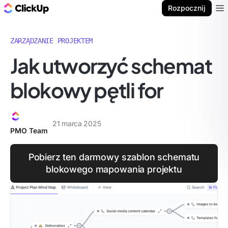
ClickUp Blog
Rozpocznij
Ope
ZARZĄDZANIE PROJEKTEM
Jak utworzyć schemat
blokowy pętli for
21 marca 2025
PMO Team
Pobierz ten darmowy szablon schematu
blokowego mapowania projektu