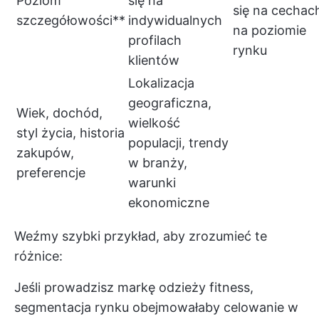
Poziom
się na
się na cechac
szczegółowości**
indywidualnych
na poziomie
profilach
rynku
klientów
Lokalizacja
geograficzna,
Wiek, dochód,
wielkość
styl życia, historia
populacji, trendy
zakupów,
w branży,
preferencje
warunki
ekonomiczne
Weźmy szybki przykład, aby zrozumieć te
różnice:
Jeśli prowadzisz markę odzieży fitness,
segmentacja rynku obejmowałaby celowanie w