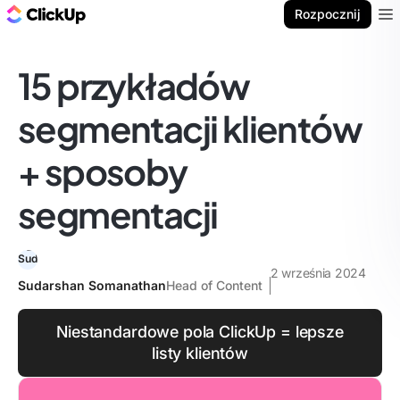
ClickUp Blog
Rozpocznij
Ope
15 przykładów
segmentacji klientów
+ sposoby
segmentacji
2 września 2024
Sudarshan Somanathan
Head of Content
Niestandardowe pola ClickUp = lepsze
listy klientów