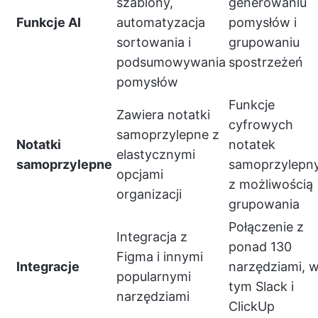
szablony,
generowaniu
Funkcje AI
automatyzacja
pomysłów i
sortowania i
grupowaniu
podsumowywania
spostrzeżeń
pomysłów
Funkcje
Zawiera notatki
cyfrowych
samoprzylepne z
Notatki
notatek
elastycznymi
samoprzylepne
samoprzylepn
opcjami
z możliwością
organizacji
grupowania
Połączenie z
Integracja z
ponad 130
Figma i innymi
Integracje
narzędziami, 
popularnymi
tym Slack i
narzędziami
ClickUp