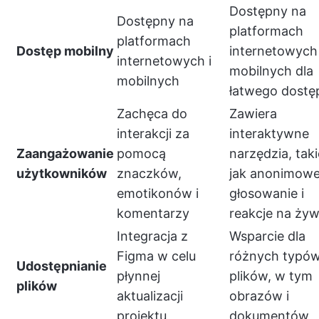
Dostępny na
Dostępny na
platformach
platformach
Dostęp mobilny
internetowych 
internetowych i
mobilnych dla
mobilnych
łatwego dostę
Zachęca do
Zawiera
interakcji za
interaktywne
Zaangażowanie
pomocą
narzędzia, taki
użytkowników
znaczków,
jak anonimow
emotikonów i
głosowanie i
komentarzy
reakcje na ży
Integracja z
Wsparcie dla
Figma w celu
różnych typó
Udostępnianie
płynnej
plików, w tym
plików
aktualizacji
obrazów i
projektu
dokumentów