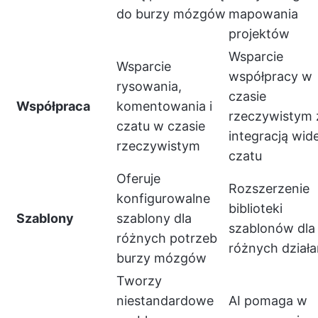
do burzy mózgów
mapowania
projektów
Wsparcie
Wsparcie
współpracy w
rysowania,
czasie
Współpraca
komentowania i
rzeczywistym 
czatu w czasie
integracją wide
rzeczywistym
czatu
Oferuje
Rozszerzenie
konfigurowalne
biblioteki
Szablony
szablony dla
szablonów dla
różnych potrzeb
różnych działa
burzy mózgów
Tworzy
niestandardowe
AI pomaga w