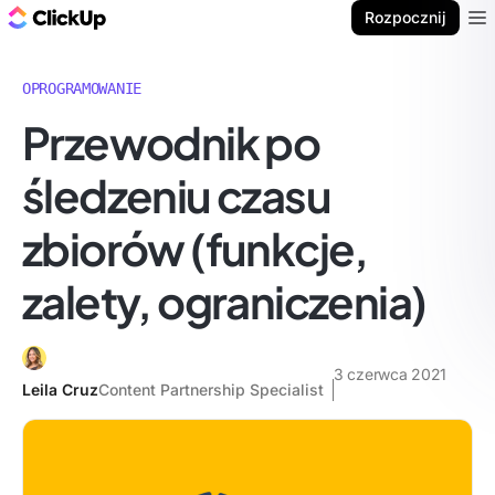
ClickUp Blog
Rozpocznij
Ope
OPROGRAMOWANIE
Przewodnik po
śledzeniu czasu
zbiorów (funkcje,
zalety, ograniczenia)
3 czerwca 2021
Leila Cruz
Content Partnership Specialist