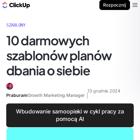
ClickUp Blog
Rozpocznij
Ope
SZABLONY
10 darmowych
szablonów planów
dbania o siebie
13 grudnia 2024
Praburam
Growth Marketing Manager
Wbudowanie samoopieki w cykl pracy za
pomocą AI