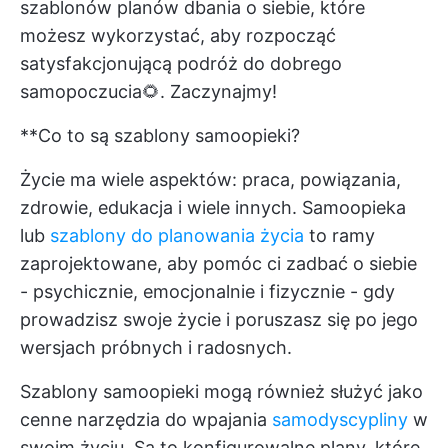
szablonów planów dbania o siebie, które
możesz wykorzystać, aby rozpocząć
satysfakcjonującą podróż do dobrego
samopoczucia🌻. Zaczynajmy!
**Co to są szablony samoopieki?
Życie ma wiele aspektów: praca, powiązania,
zdrowie, edukacja i wiele innych. Samoopieka
lub
szablony do planowania życia
to ramy
zaprojektowane, aby pomóc ci zadbać o siebie
- psychicznie, emocjonalnie i fizycznie - gdy
prowadzisz swoje życie i poruszasz się po jego
wersjach próbnych i radosnych.
Szablony samoopieki mogą również służyć jako
cenne narzędzia do wpajania
samodyscypliny
w
swoim życiu. Są to konfigurowalne plany, które