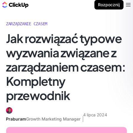
ClickUp Blog
Rozpocznij
Ope
ZARZĄDZANIE CZASEM
Jak rozwiązać typowe
wyzwania związane z
zarządzaniem czasem:
Kompletny
przewodnik
4 lipca 2024
Praburam
Growth Marketing Manager