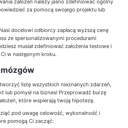
ania założeń należy jasno zdefiniować ogólny
dpowiedzieć za pomocą swojego projektu lub
Nasi docelowi odbiorcy zapłacą wyższą cenę
tness ze spersonalizowanymi procedurami
dziesz musiał zdefiniować założenia testowe i
 Ci w następnym kroku.
zy mózgów
j tworzyć listę wszystkich nieznanych zdarzeń,
kt lub pomysł na biznes! Przeprowadź burzę
żeń, które wspierają twoją hipotezę.
wziąć pod uwagę celowość, wykonalność i
óre pomogą Ci zacząć: