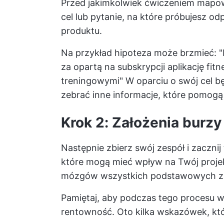
Przed jakimkolwiek ćwiczeniem mapow
cel lub pytanie, na które próbujesz o
produktu.
Na przykład hipoteza może brzmieć: "
za opartą na subskrypcji aplikację fi
treningowymi" W oparciu o swój cel bę
zebrać inne informacje, które pomogą
Krok 2: Założenia bur
Następnie zbierz swój zespół i zaczni
które mogą mieć wpływ na Twój proje
mózgów wszystkich podstawowych zało
Pamiętaj, aby podczas tego procesu 
rentowność. Oto kilka wskazówek, kt