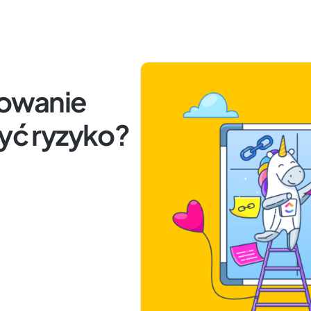
owanie
zyć ryzyko?