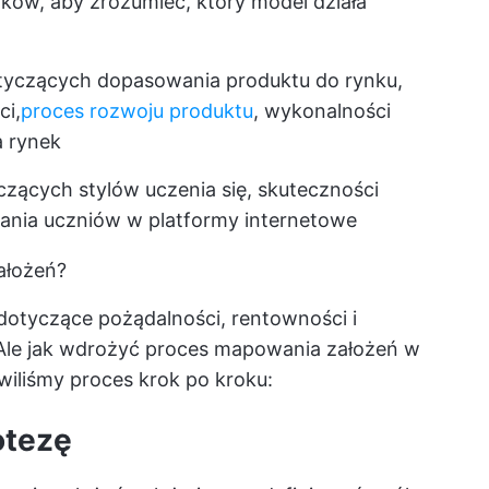
ików, aby zrozumieć, który model działa
tyczących dopasowania produktu do rynku,
ci,
proces rozwoju produktu
, wykonalności
a rynek
zących stylów uczenia się, skuteczności
ania uczniów w platformy internetowe
ałożeń?
a dotyczące pożądalności, rentowności i
 Ale jak wdrożyć proces mapowania założeń w
liśmy proces krok po kroku:
otezę