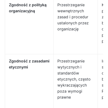
Zgodność z polityką
Przestrzeganie
Ko
organizacyjną
wewnętrznych
po
zasad i procedur
za
ustalonych przez
be
organizację
okr
pod
pr
Zgodność z zasadami
Przestrzeganie
Ini
etycznymi
wytycznych i
spo
standardów
odp
etycznych, często
biz
wykraczających
spr
poza wymogi
Pr
prawne
prz