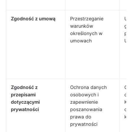
Zgodność z umową
Przestrzeganie
Um
warunków
gw
określonych w
poz
umowach
Um
Zgodność z
Ochrona danych
Ogó
przepisami
osobowych i
och
dotyczącymi
zapewnienie
Kal
prywatności
poszanowania
och
prawa do
ko
prywatności