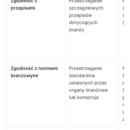
Zgodność z
Przestrzeganie
Prz
przepisami
szczegółowych
och
przepisów
(EP
dotyczących
(S
branży
Zgodność z normami
Przestrzeganie
Nor
branżowymi
standardów
Sta
ustalonych przez
dan
organy branżowe
(PC
lub konsorcja
prz
odp
ube
zdr