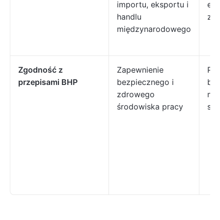
importu, eksportu i
eks
handlu
z p
międzynarodowego
Zgodność z
Zapewnienie
Pr
przepisami BHP
bezpiecznego i
be
zdrowego
mie
środowiska pracy
san