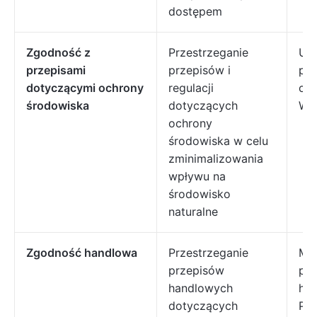
dostępem
Zgodność z
Przestrzeganie
Us
przepisami
przepisów i
po
dotyczącymi ochrony
regulacji
czy
środowiska
dotyczących
WE
ochrony
środowiska w celu
zminimalizowania
wpływu na
środowisko
naturalne
Zgodność handlowa
Przestrzeganie
Mi
przepisów
prz
handlowych
han
dotyczących
Prz