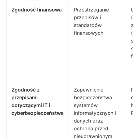
Zgodność finansowa
Przestrzeganie
Ust
przepisów i
(SO
standardów
zas
finansowych
(G
sta
sp
fin
Zgodność z
Zapewnienie
Ra
przepisami
bezpieczeństwa
cy
dotyczącymi IT i
systemów
NIS
cyberbezpieczeństwa
informatycznych i
RO
danych oraz
ochrona przed
nieuprawnionym