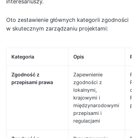
interesariuszy.
Oto zestawienie głównych kategorii zgodności
w skutecznym zarządzaniu projektami:
Kategoria
Opis
Prz
Zgodność z
Zapewnienie
Prz
przepisami prawa
zgodności z
Prz
lokalnymi,
och
krajowymi i
RO
międzynarodowymi
po
przepisami i
regulacjami