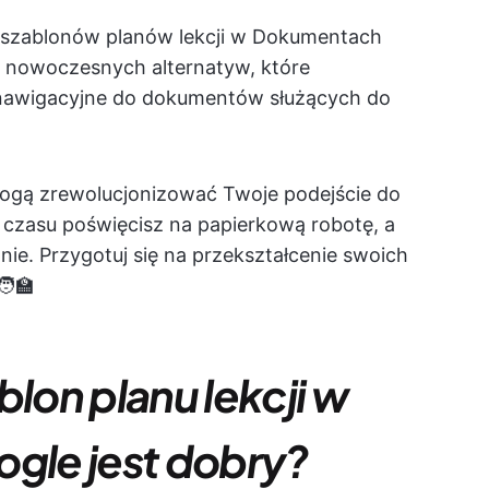
h szablonów planów lekcji w Dokumentach
j nowoczesnych alternatyw, które
 nawigacyjne do dokumentów służących do
mogą zrewolucjonizować Twoje podejście do
ej czasu poświęcisz na papierkową robotę, a
anie. Przygotuj się na przekształcenie swoich
‍🏫
blon planu lekcji w
le jest dobry?