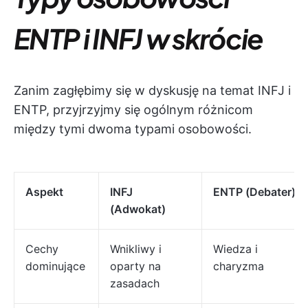
ENTP i INFJ w skrócie
Zanim zagłębimy się w dyskusję na temat INFJ i
ENTP, przyjrzyjmy się ogólnym różnicom
między tymi dwoma typami osobowości.
Aspekt
INFJ
ENTP (Debater)
(Adwokat)
Cechy
Wnikliwy i
Wiedza i
dominujące
oparty na
charyzma
zasadach