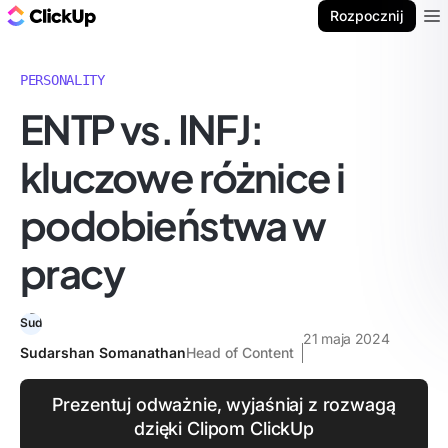
ClickUp Blog
Rozpocznij
Ope
PERSONALITY
ENTP vs. INFJ:
kluczowe różnice i
podobieństwa w
pracy
21 maja 2024
Sudarshan Somanathan
Head of Content
Prezentuj odważnie, wyjaśniaj z rozwagą
dzięki Clipom ClickUp