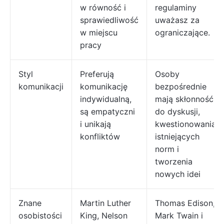
w równość i
regulaminy
sprawiedliwość
uważasz za
w miejscu
ograniczające.
pracy
Styl
Preferują
Osoby
komunikacji
komunikację
bezpośrednie
indywidualną,
mają skłonność
są empatyczni
do dyskusji,
i unikają
kwestionowania
konfliktów
istniejących
norm i
tworzenia
nowych idei
Znane
Martin Luther
Thomas Edison,
osobistości
King, Nelson
Mark Twain i