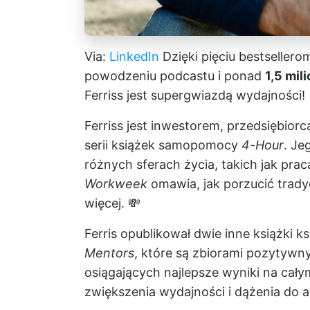
Via:
LinkedIn
Dzięki pięciu bestsellero
powodzeniu podcastu i ponad
1,5 mil
Ferriss jest supergwiazdą wydajności!
Ferriss jest inwestorem, przedsiębiorc
serii książek samopomocy
4-Hour
. Je
różnych sferach życia, takich jak prac
Workweek
omawia, jak porzucić tradyc
więcej. 💸
Ferris opublikował dwie inne książki
ks
Mentors
, które są zbiorami pozytyw
osiągających najlepsze wyniki na cały
zwiększenia wydajności i dążenia do 