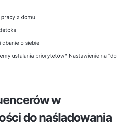
s pracy z domu
detoks
dbanie o siebie
temy ustalania priorytetów
* Nastawienie na "do
luencerów w
ości do naśladowania