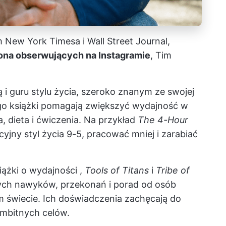
m New York Timesa i Wall Street Journal,
iona obserwujących na Instagramie
, Tim
ą i guru stylu życia, szeroko znanym ze swojej
go książki pomagają zwiększyć wydajność w
a, dieta i ćwiczenia. Na przykład
The 4-Hour
yjny styl życia 9-5, pracować mniej i zarabiać
iążki o wydajności
,
Tools of Titans
i
Tribe of
nych nawyków, przekonań i porad od osób
m świecie. Ich doświadczenia zachęcają do
ambitnych celów.