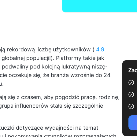
ają rekordową liczbę użytkowników (
4.9
lobalnej populacji!). Platformy takie jak
 podwaliny pod kolejną lukratywną niszę-
Zac
cie oczekuje się, że branża wzrośnie do 24
u.
ają się z czasem, aby pogodzić pracę, rodzinę,
grupa influencerów stała się szczególnie
tuczki dotyczące wydajności
na temat
 i pokonywania czynników rozpraszających,