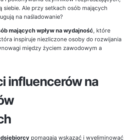
ją siebie. Ale przy setkach osób mających
ługują na naśladowanie?
osób mających wpływ na wydajność
, które
która inspiruje niezliczone osoby do rozwijania
wnowagi między życiem zawodowym a
i influencerów na
iów
ch
dsiębiorcy
pomagają wskazać i wyeliminować