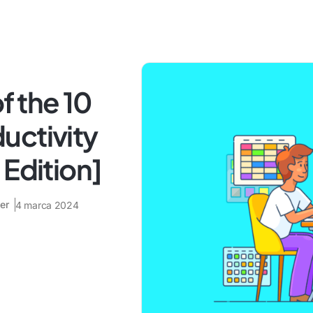
f the 10
uctivity
 Edition]
er
4 marca 2024