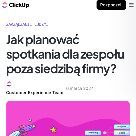
ClickUp Blog
Rozpocznij
Ope
ZARZĄDZANIE LUDŹMI
Jak planować
spotkania dla zespołu
poza siedzibą firmy?
6 marca 2024
Customer Experience Team