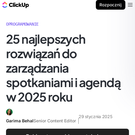
ClickUp Blog
Rozpocznij
Ope
OPROGRAMOWANIE
25 najlepszych
rozwiązań do
zarządzania
spotkaniami i agendą
w 2025 roku
29 stycznia 2025
Garima Behal
Senior Content Editor