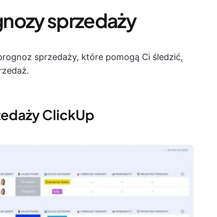
gnozy sprzedaży
prognoz sprzedaży, które pomogą Ci śledzić,
rzedaż.
zedaży ClickUp