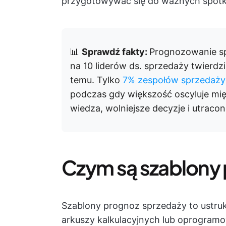
przygotowywać się do ważnych spotk
📊
Sprawdź fakty:
Prognozowanie spr
na 10 liderów ds. sprzedaży twierdzi, 
temu. Tylko
7% zespołów sprzedaży 
podczas gdy większość oscyluje mi
wiedza, wolniejsze decyzje i utraco
Czym są szablony
Szablony prognoz sprzedaży to ustru
arkuszy kalkulacyjnych lub oprogra