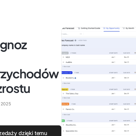
ognoz
przychodów
zrostu
a 2025
zedaży dzięki temu