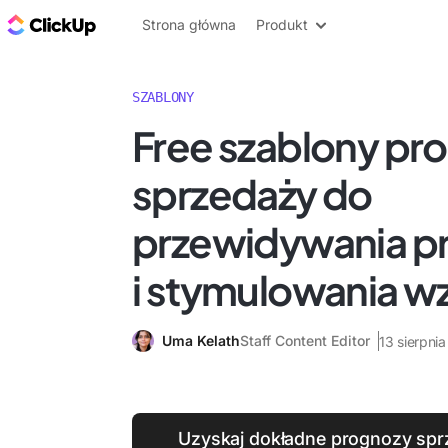
ClickUp Blog
Strona główna
Produkt
SZABLONY
Free szablony pr
sprzedaży do
przewidywania 
i stymulowania w
Uma Kelath
Staff Content Editor
13 sierpni
Uzyskaj dokładne prognozy spr