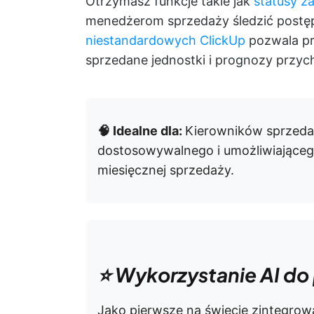
Otrzymasz funkcje takie jak
statusy z
menedżerom sprzedaży śledzić postęp
niestandardowych ClickUp
pozwala pr
sprzedane jednostki i prognozy przy
🧠 Idealne dla:
Kierowników sprzedaży
dostosowywalnego i umożliwiająceg
miesięcznej sprzedaży.
⭐ Wykorzystanie AI do
Jako pierwsze na świecie zintegrow