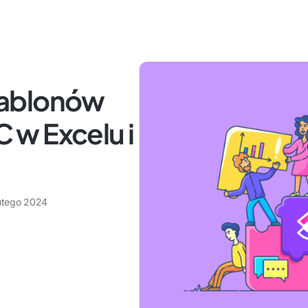
zablonów
w Excelu i
lutego 2024