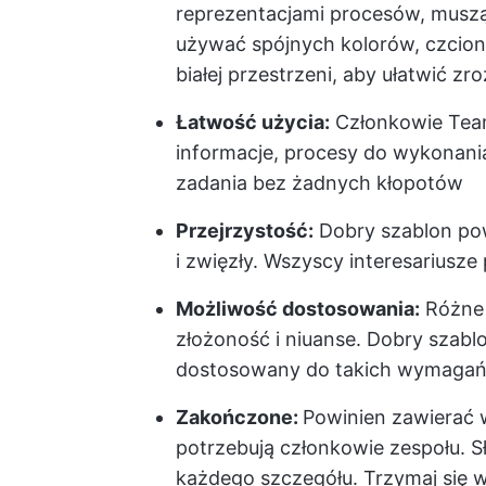
reprezentacjami procesów, muszą
używać spójnych kolorów, czcione
białej przestrzeni, aby ułatwić zr
Łatwość użycia:
Członkowie Team
informacje, procesy do wykonania
zadania bez żadnych kłopotów
Przejrzystość:
Dobry szablon pow
i zwięzły. Wszyscy interesariusz
Możliwość dostosowania:
Różne 
złożoność i niuanse. Dobry szabl
dostosowany do takich wymaga
Zakończone:
Powinien zawierać w
potrzebują członkowie zespołu. S
każdego szczegółu. Trzymaj się w